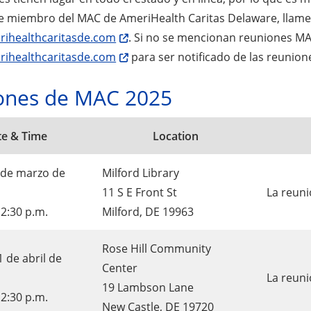
e miembro del MAC de AmeriHealth Caritas Delaware, llame 
ihealthcaritasde.com
. Si no se mencionan reuniones MA
ihealthcaritasde.com
para ser notificado de las reunione
ones de MAC 2025
te & Time
Location
 de marzo de
Milford Library
11 S E Front St
La reuni
12:30 p.m.
Milford, DE 19963
Rose Hill Community
 de abril de
Center
La reuni
19 Lambson Lane
12:30 p.m.
New Castle, DE 19720