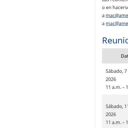
o en hacers
a
mac@amer
a
mac@amer
Reuni
Da
Sábado, 7
2026
11 a.m. – 
Sábado, 11
2026
11 a.m. – 