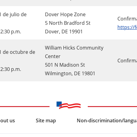
 de julio de
Dover Hope Zone
Confirma
5 North Bradford St
https:/
12:30 p.m.
Dover, DE 19901
William Hicks Community
1 de octubre de
Center
Confirm
501 N Madison St
12:30 p.m.
Wilmington, DE 19801
out us
Site map
Non-discrimination/langua