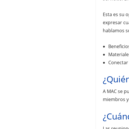
Esta es su 
expresar cu
hablamos so
Beneficio
Material
Conectar
¿Quién
A MAC se pu
miembros y 
¿Cuánd
Las reunione